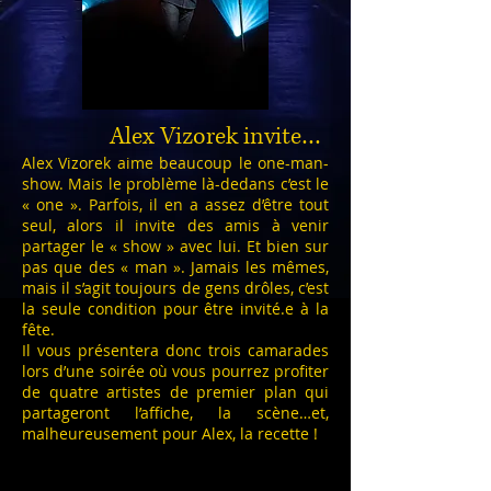
Alex Vizorek invite…
Alex Vizorek aime beaucoup le one-man-
show. Mais le problème là-dedans c’est le
« one ». Parfois, il en a assez d’être tout
seul, alors il invite des amis à venir
partager le « show » avec lui. Et bien sur
pas que des « man ». Jamais les mêmes,
mais il s’agit toujours de gens drôles, c’est
la seule condition pour être invité.e à la
fête.
Il vous présentera donc trois camarades
lors d’une soirée où vous pourrez profiter
de quatre artistes de premier plan qui
partageront l’affiche, la scène…et,
malheureusement pour Alex, la recette !