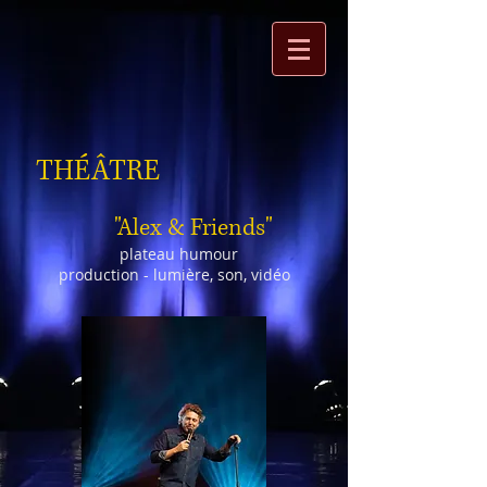
THÉÂTRE
"Alex & Friends
"
plateau humour
production - lumière, son, vidéo