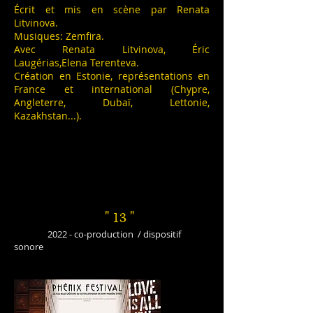
Écrit et mis en scène par Renata
Litvinova.
Musiques: Zemfira.
Avec Renata Litvinova, Éric
Laugérias,Elena Terenteva.
Création en Estonie, représentations en
France et international (Chypre,
Angleterre, Dubaï, Lettonie,
Kazakhstan...).
" 13
"
2022 - co-production / dispositif
sonore