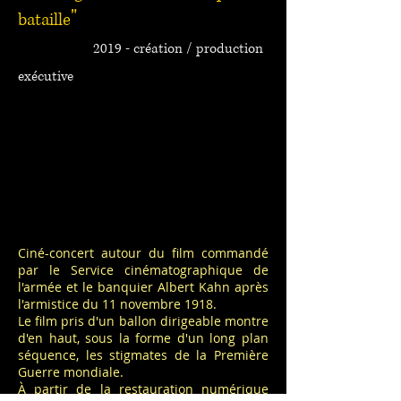
"
bataille
2019 - création / production
exécutive
Ciné-concert autour du film commandé
par le Service cinématographique de
l'armée et le banquier Albert Kahn après
l'armistice du 11 novembre 1918.
Le film pris d'un ballon dirigeable montre
d'en haut, sous la forme d'un long plan
séquence, les stigmates de la Première
Guerre mondiale.
À partir de la restauration numérique