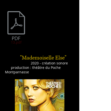
13.pdf
"Mademo
ise
lle Else"
2020 - création sonore
production : théâtre du Poche
Montparnasse